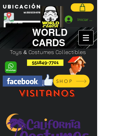
Ubicación
tel. (55) 5220-0716
Iniciar sesión
tel. (55) 5363-3833
WORLD
CARDS
Toys
Costumes C
ollectibles
&
551849-7701
SHOP
Visitanos